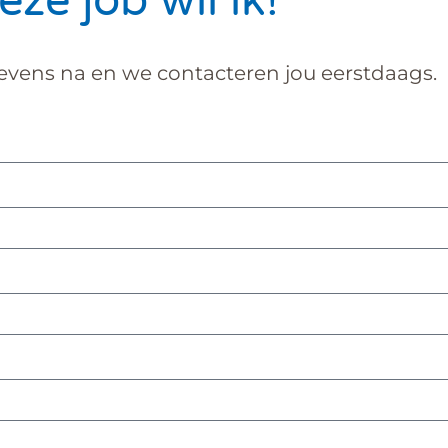
eze job wil ik!
vens na en we contacteren jou eerstdaags.