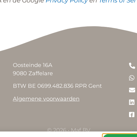
A en de Google
Privacy Policy
en
Terms of Ser
Oosteinde 16A
9080 Zaffelare
BTW BE 0699.482.836 RPR Gent
Algemene voorwaarden
© 2026 • Maf BV